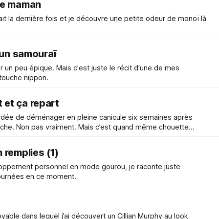
se maman
it la dernière fois et je découvre une petite odeur de monoï là
 un samouraï
iller un peu épique. Mais c'est juste le récit d'une de mes
 touche nippon.
et ça repart
 idée de déménager en pleine canicule six semaines après
hanche. Non pas vraiment. Mais c’est quand même chouette
 remplies (1)
oppement personnel en mode gourou, je raconte juste
ournées en ce moment.
croyable dans lequel j’ai découvert un Cillian Murphy au look