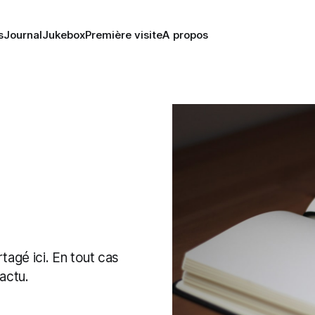
s
Journal
Jukebox
Première visite
A propos
tagé ici. En tout cas
actu.