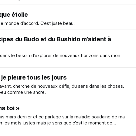
ue étoile
 le monde d’accord. C’est juste beau.
ipes du Budo et du Bushido m’aident à
sens le besoin d’explorer de nouveaux horizons dans mon
 je pleure tous les jours
’avant, cherche de nouveaux défis, du sens dans les choses.
 peu comme une ancre.
s toi »
is mars dernier et ce partage sur la maladie soudaine de ma
er les mots justes mais je sens que c’est le moment de
de m’exprimer en dehors des murs de ma forteresse, de