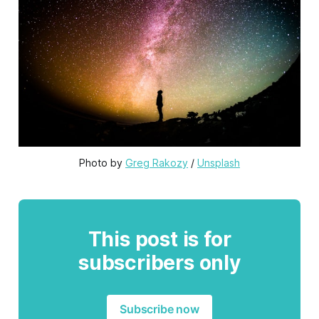
Photo by 
Greg Rakozy
 / 
Unsplash
This post is for
subscribers only
Subscribe now