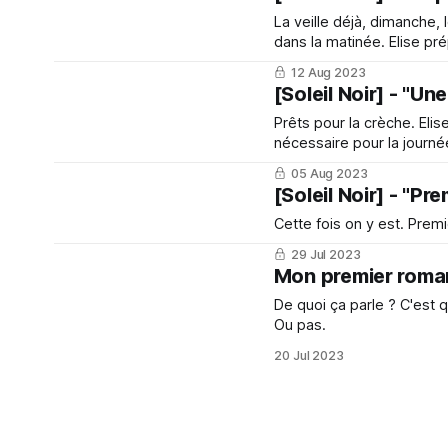
La veille déjà, dimanche,
dans la matinée. Elise pré
ondes quand il s’est souda
12 Aug 2023
puis tout s’était remis en
[Soleil Noir] - "Une
Prêts pour la crèche. Elis
nécessaire pour la journé
de rechange et carnet de l
05 Aug 2023
prendre de l'
[Soleil Noir] - "Pre
Cette fois on y est. Premi
29 Jul 2023
Mon premier roman:
De quoi ça parle ? C'est quel genre ? Révélation de début 
Ou pas.
20 Jul 2023