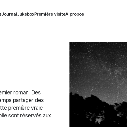
s
Journal
Jukebox
Première visite
A propos
remier roman. Des
 temps partager des
tte première vraie
oile sont réservés aux