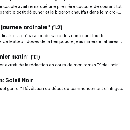
 le couple avait remarqué une première coupure de courant tôt
parait le petit déjeuner et le biberon chauffait dans le micro-
inement arrêté, tandis que les lumières s’étaient éteintes. Et
 journée ordinaire" (1.2)
e finalise la préparation du sac à dos contenant tout le
e de Matteo : doses de lait en poudre, eau minérale, affaires
iaison. Grâce à ce réveil plus matinal que prévu, elle a pu
mier matin" (1.1)
er extrait de la rédaction en cours de mon roman "Soleil noir".
 Soleil Noir
de commencement d'intrigue.