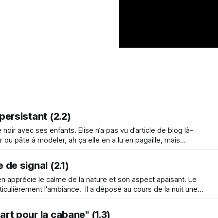
 persistant (2.2)
 noir avec ses enfants. Elise n’a pas vu d’article de blog là-
 ou pâte à modeler, ah ça elle en a lu en pagaille, mais
personne ne vous prépare à occuper un petit dans le noir. « Il fait nuit
e de signal (2.1)
en apprécie le calme de la nature et son aspect apaisant. Le
rticulièrement l'ambiance. Il a déposé au cours de la nuit une
les branches et les cimes des arbres. Tout est maculé de blanc
part pour la cabane" (1.3)