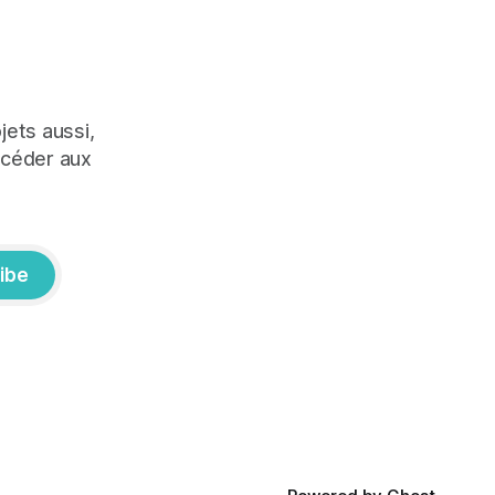
jets aussi,
ccéder aux
ibe