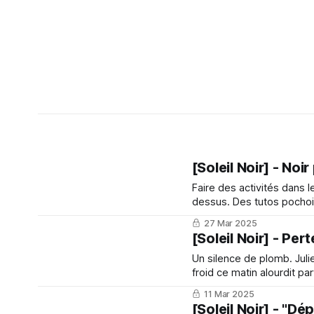
[Soleil Noir] - Noir
Faire des activités dans le
dessus. Des tutos pochoir
27 Mar 2025
[Soleil Noir] - Pert
Un silence de plomb. Juli
froid ce matin alourdit pa
fine couche de givre sur 
11 Mar 2025
[Soleil Noir] - "Dé