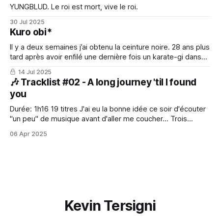
YUNGBLUD. Le roi est mort, vive le roi.
30 Jul 2025
Kuro obi*
Il y a deux semaines j’ai obtenu la ceinture noire. 28 ans plus
tard après avoir enfilé une dernière fois un karate-gi dans
ma vie d’ado.
14 Jul 2025
🎶 Tracklist #02 - A long journey 'til I found
you
Durée: 1h16 19 titres J'ai eu la bonne idée ce soir d'écouter
"un peu" de musique avant d'aller me coucher... Trois
heures et demie plus tard, les yeux rouge sang, je publiais
06 Apr 2025
cette tracklist dans la foulée. Je passais de chanson en
Kevin Tersigni