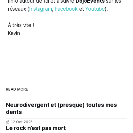
l’info autour de toi et à suivre
DojoEvents
sur les
réseaux (
Instagram
,
Facebook
et
Youtube
).
À très vite !
Kevin
READ MORE
Neurodivergent et (presque) toutes mes
dents
12 Oct 2025
Le rock n’est pas mort