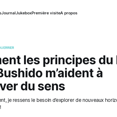
s
Journal
Jukebox
Première visite
A propos
GUERRIER
nt les principes du
Bushido m’aident à
ver du sens
t, je ressens le besoin d’explorer de nouveaux hori
!