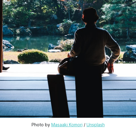
Photo by 
Masaaki Komori
 / 
Unsplash