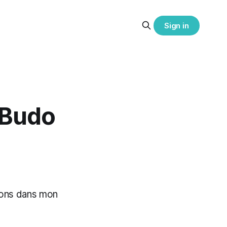
Sign in
 Budo
zons dans mon