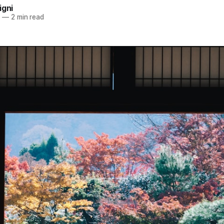
igni
4
—
2 min read