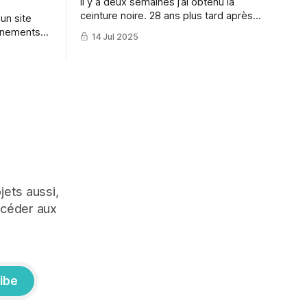
Il y a deux semaines j’ai obtenu la
ceinture noire. 28 ans plus tard après
un site
avoir enfilé une dernière fois un karate-
énements
14 Jul 2025
gi dans ma vie d’ado.
jets aussi,
ccéder aux
ibe