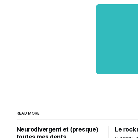
READ MORE
Neurodivergent et (presque)
Le rock 
toutes mes dents