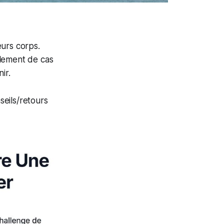
eurs corps.
llement de cas
ir.
eils/retours