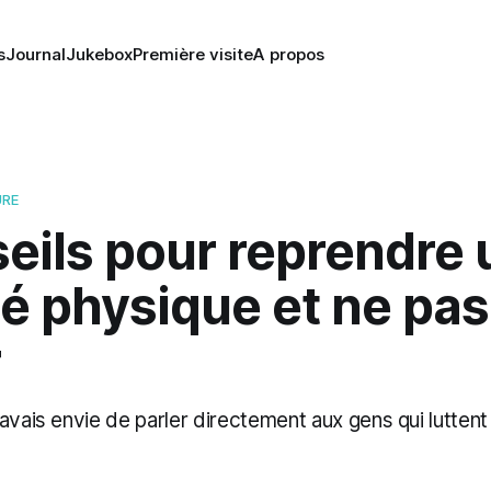
s
Journal
Jukebox
Première visite
A propos
URE
eils pour reprendre
té physique et ne pas
r
’avais envie de parler directement aux gens qui lutten