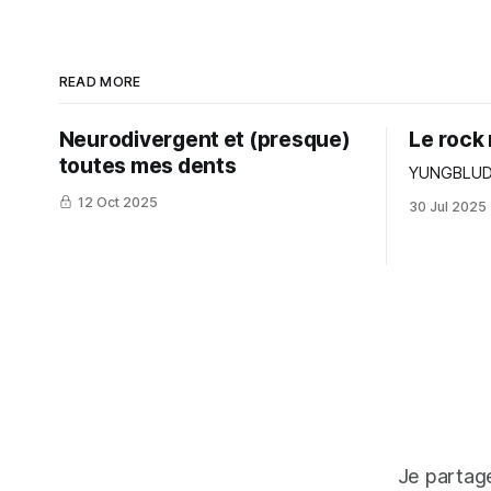
READ MORE
Neurodivergent et (presque)
Le rock 
toutes mes dents
YUNGBLUD. L
12 Oct 2025
30 Jul 2025
Je partage