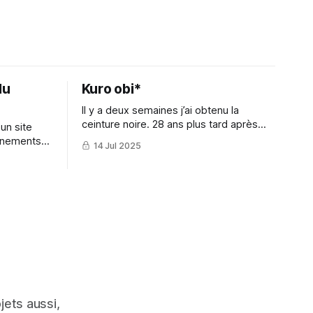
du
Kuro obi*
Il y a deux semaines j’ai obtenu la
ceinture noire. 28 ans plus tard après
un site
avoir enfilé une dernière fois un karate-
énements
14 Jul 2025
gi dans ma vie d’ado.
jets aussi,