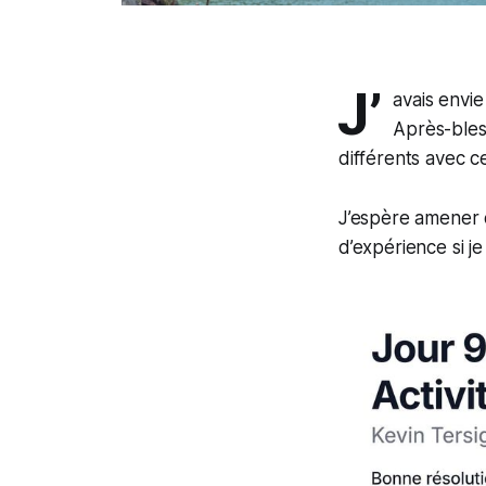
J’
avais envie
Après-bles
différents avec c
J’espère amener q
d’expérience si j