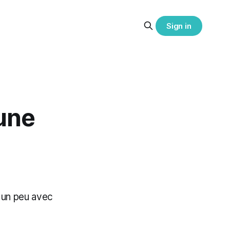
Sign in
 une
t un peu avec