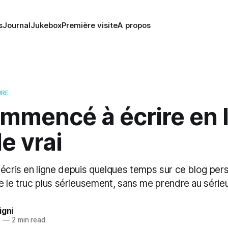
s
Journal
Jukebox
Première visite
A propos
URE
ommencé à écrire en 
e vrai
J'écris en ligne depuis quelques temps sur ce blog perso
 le truc plus sérieusement, sans me prendre au série
igni
4
—
2 min read