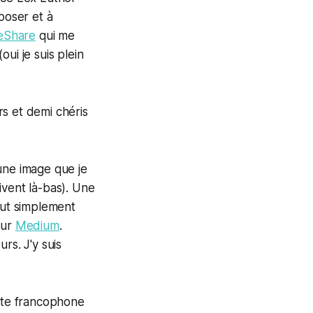
poser et à
eShare
qui me
ui je suis plein
urs et demi chéris
une image que je
ivent là-bas). Une
out simplement
 sur
Medium
.
s. J'y suis
site francophone