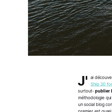
J'
ai découve
Ship 30 fo
surtout-
publier 
méthodologie qui 
un social blog co
premier est quasi