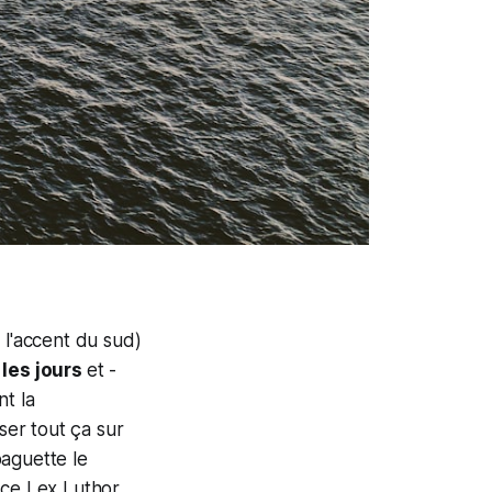
l'accent du sud)
 les jours
et -
ont la
ser tout ça sur
baguette le
 ce Lex Luthor