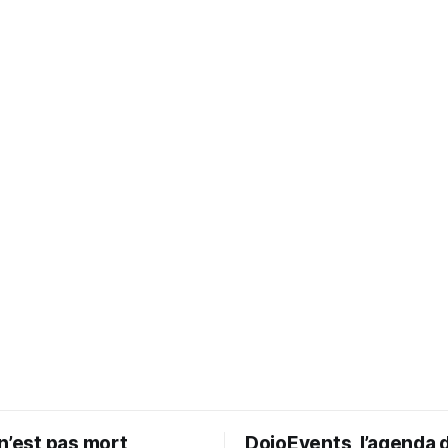
n’est pas mort
DojoEvents, l’agenda 