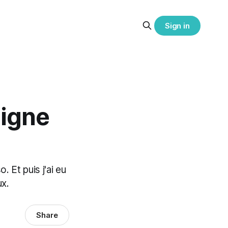
Sign in
ligne
. Et puis j'ai eu
ux.
Share