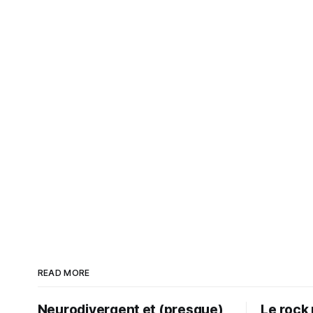
READ MORE
Neurodivergent et (presque)
Le rock 