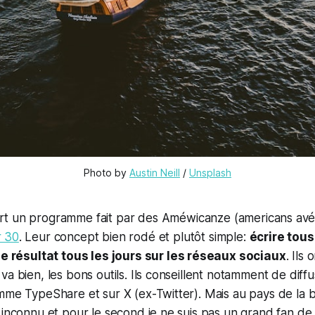
Photo by 
Austin Neill
 / 
Unsplash
rt un programme fait par des Améwicanze (americans avé 
r 30
. Leur concept bien rodé et plutôt simple:
écrire tous
le résultat tous les jours sur les réseaux sociaux
. Ils 
va bien, les bons outils. Ils conseillent notamment de diffu
mme TypeShare et sur X (ex-Twitter). Mais au pays de la 
 inconnu et pour le second je ne suis pas un grand fan de