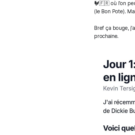
🐓🇫🇷 où l'on p
(le Bon Pote). M
Bref ça bouge, j'
prochaine.