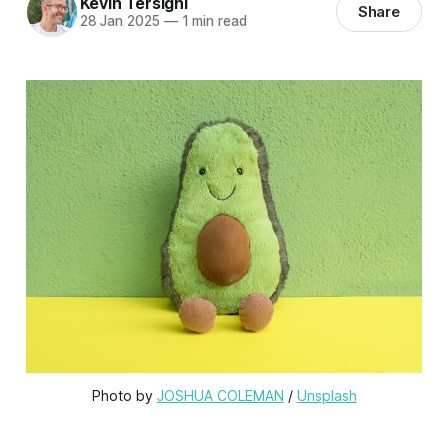
Kevin Tersigni
Share
28 Jan 2025
—
1 min read
Photo by 
JOSHUA COLEMAN
 / 
Unsplash